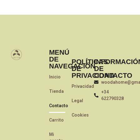
MENÚ
DE
POLÍTICAS
INFORMACIÓ
NAVEGACIÓN
DE
DE
PRIVACIDAD
CONTACTO
Inicio
woodahome@gmai
Privacidad
Tienda
+34
622790328
Legal
Contacto
Cookies
Carrito
Mi