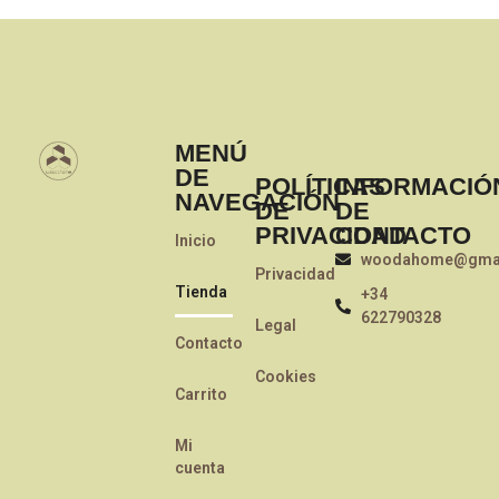
MENÚ
DE
POLÍTICAS
INFORMACIÓ
NAVEGACIÓN
DE
DE
PRIVACIDAD
CONTACTO
Inicio
woodahome@gmai
Privacidad
Tienda
+34
622790328
Legal
Contacto
Cookies
Carrito
Mi
cuenta