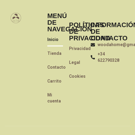
MENÚ
DE
POLÍTICAS
INFORMACIÓ
NAVEGACIÓN
DE
DE
PRIVACIDAD
CONTACTO
Inicio
woodahome@gmai
Privacidad
Tienda
+34
622790328
Legal
Contacto
Cookies
Carrito
Mi
cuenta