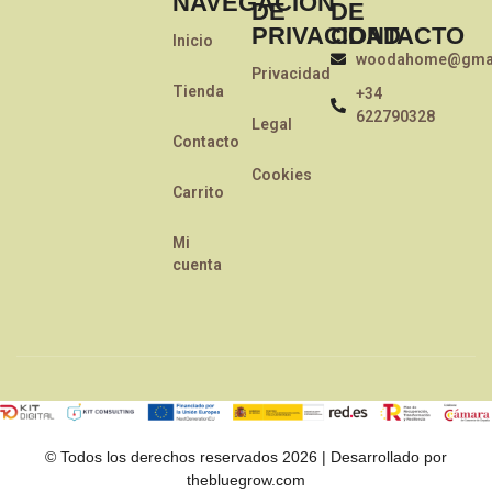
NAVEGACIÓN
DE
DE
PRIVACIDAD
CONTACTO
Inicio
woodahome@gmai
Privacidad
Tienda
+34
622790328
Legal
Contacto
Cookies
Carrito
Mi
cuenta
© Todos los derechos reservados 2026 | Desarrollado por
thebluegrow.com