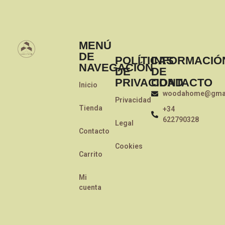
MENÚ
DE
POLÍTICAS
INFORMACIÓ
NAVEGACIÓN
DE
DE
PRIVACIDAD
CONTACTO
Inicio
woodahome@gmai
Privacidad
Tienda
+34
622790328
Legal
Contacto
Cookies
Carrito
Mi
cuenta