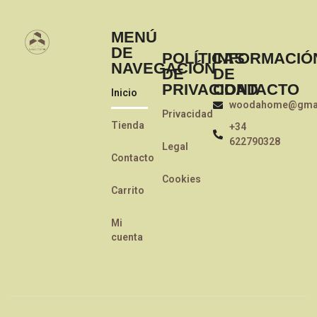
MENÚ
DE
POLÍTICAS
INFORMACIÓ
NAVEGACIÓN
DE
DE
PRIVACIDAD
CONTACTO
Inicio
woodahome@gmai
Privacidad
Tienda
+34
622790328
Legal
Contacto
Cookies
Carrito
Mi
cuenta